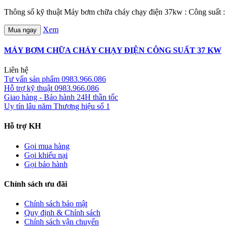
Thông số kỹ thuật Máy bơm chữa cháy chạy điện 37kw : Công suấ
Xem
Mua ngay
MÁY BƠM CHỮA CHÁY CHẠY ĐIỆN CÔNG SUẤT 37 KW
Liên hệ
Tư vấn sản phẩm
0983.966.086
Hỗ trợ kỹ thuật
0983.966.086
Giao hàng - Bảo hành
24H thần tốc
Uy tín lâu năm
Thương hiệu số 1
Hỗ trợ KH
Gọi mua hàng
Gọi khiếu nại
Gọi bảo hành
Chính sách ưu đãi
Chính sách bảo mật
Quy định & Chính sách
Chính sách vận chuyển