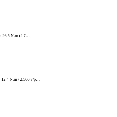
 : 26.5 N.m (2.7…
 : 12.4 N.m / 2,500 v/p…