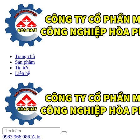
Trang chủ
Sản phẩm
Tin tức
Liên hệ
0983.966.086.Zalo