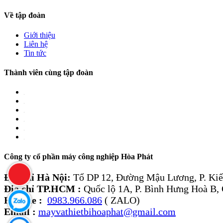
Về tập đoàn
Giới thiệu
Liên hệ
Tin tức
Thành viên cùng tập đoàn
Công ty cổ phần máy công nghiệp Hòa Phát
Địa chỉ Hà Nội:
Tổ DP 12, Đường Mậu Lương, P. Kiế
Địa chỉ TP.HCM :
Quốc lộ 1A, P. Bình Hưng Hoà B,
Hotline :
0983.966.086
( ZALO)
Email :
mayvathietbihoaphat@gmail.com