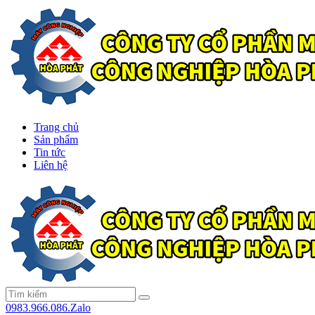
Trang chủ
Sản phẩm
Tin tức
Liên hệ
0983.966.086.Zalo