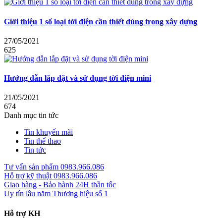
Giới thiệu 1 số loại tời điện cần thiết dùng trong xây dựng
27/05/2021
625
Hướng dẫn lắp đặt và sử dụng tời điện mini
21/05/2021
674
Danh mục tin tức
Tin khuyến mãi
Tin thể thao
Tin tức
Tư vấn sản phẩm
0983.966.086
Hỗ trợ kỹ thuật
0983.966.086
Giao hàng - Bảo hành
24H thần tốc
Uy tín lâu năm
Thương hiệu số 1
Hỗ trợ KH