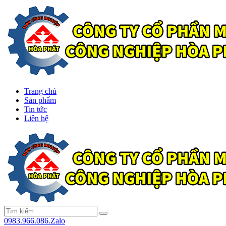
Trang chủ
Sản phẩm
Tin tức
Liên hệ
0983.966.086.Zalo