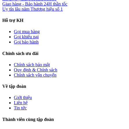
Giao hàng - Bảo hành
24H thần tốc
Uy tín lâu năm
Thương hiệu số 1
Hỗ trợ KH
Gọi mua hàng
Gọi khiếu nại
Gọi bảo hành
Chính sách ưu đãi
Chính sách bảo mật
Quy định & Chính sách
Chính sách vận chuyển
Về tập đoàn
Giới thiệu
Liên hệ
Tin tức
Thành viên cùng tập đoàn