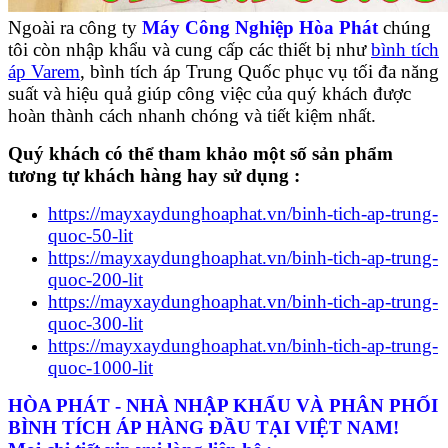
Ngoài ra công ty
Máy Công Nghiệp Hòa Phát
chúng
tôi còn nhập khẩu và cung cấp các thiết bị như
bình tích
áp Varem
, bình tích áp Trung Quốc phục vụ tối đa năng
suất và hiệu quả giúp công việc của quý khách được
hoàn thành cách nhanh chóng và tiết kiệm nhất.
Quý khách có thể tham khảo một số sản phẩm
tương tự khách hàng hay sử dụng :
https://mayxaydunghoaphat.vn/binh-tich-ap-trung-
quoc-50-lit
https://mayxaydunghoaphat.vn/binh-tich-ap-trung-
quoc-200-lit
https://mayxaydunghoaphat.vn/binh-tich-ap-trung-
quoc-300-lit
https://mayxaydunghoaphat.vn/binh-tich-ap-trung-
quoc-1000-lit
HÒA PHÁT - NHÀ NHẬP KHẨU VÀ PHÂN PHỐI
BÌNH TÍCH ÁP HÀNG ĐẦU TẠI VIỆT NAM!