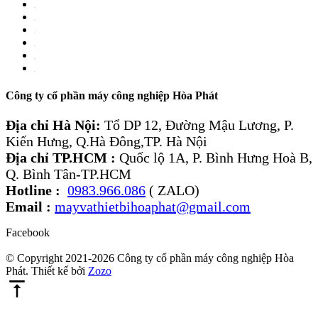
Công ty cổ phần máy công nghiệp Hòa Phát
Địa chỉ Hà Nội:
Tổ DP 12, Đường Mậu Lương, P.
Kiến Hưng, Q.Hà Đông,TP. Hà Nội
Địa chỉ TP.HCM :
Quốc lộ 1A, P. Bình Hưng Hoà B,
Q. Bình Tân-TP.HCM
Hotline :
0983.966.086
( ZALO)
Email :
mayvathietbihoaphat@gmail.com
Facebook
© Copyright 2021-2026 Công ty cổ phần máy công nghiệp Hòa
Phát. Thiết kế bởi
Zozo