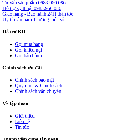
Tư vấn sản phẩm
0983.966.086
Hỗ trợ kỹ thuật
0983.966.086
Giao hàng - Bảo hành
24H thần tốc
Uy tín lâu năm
Thương hiệu số 1
Hỗ trợ KH
Gọi mua hàng
Gọi khiếu nại
Gọi bảo hành
Chính sách ưu đãi
Chính sách bảo mật
Quy định & Chính sách
Chính sách vận chuyển
Về tập đoàn
Giới thiệu
Liên hệ
Tin tức
Thành viên cùng tập đoàn