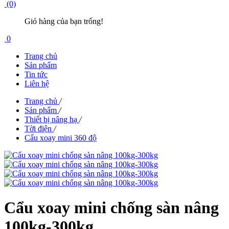
(0)
Giỏ hàng của bạn trống!
0
Trang chủ
Sản phẩm
Tin tức
Liên hệ
Trang chủ
/
Sản phẩm
/
Thiết bị nâng hạ
/
Tời điện
/
Cẩu xoay mini 360 độ
Cẩu xoay mini chống sàn nâng
100kg-300kg