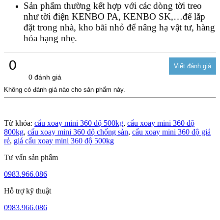
Sản phẩm thường kết hợp với các dòng tời treo
như tời điện KENBO PA, KENBO SK,…để lắp
đặt trong nhà, kho bãi nhỏ để nâng hạ vật tư, hàng
hóa hạng nhẹ.
0
0 đánh giá
Không có đánh giá nào cho sản phẩm này.
Từ khóa:
cẩu xoay mini 360 độ 500kg
,
cẩu xoay mini 360 độ
800kg
,
cẩu xoay mini 360 độ chống sàn
,
cẩu xoay mini 360 độ giá
rẻ
,
giá cẩu xoay mini 360 độ 500kg
Tư vấn sản phẩm
0983.966.086
Hỗ trợ kỹ thuật
0983.966.086