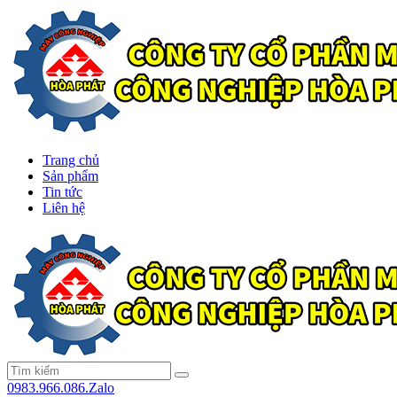
Trang chủ
Sản phẩm
Tin tức
Liên hệ
0983.966.086.Zalo