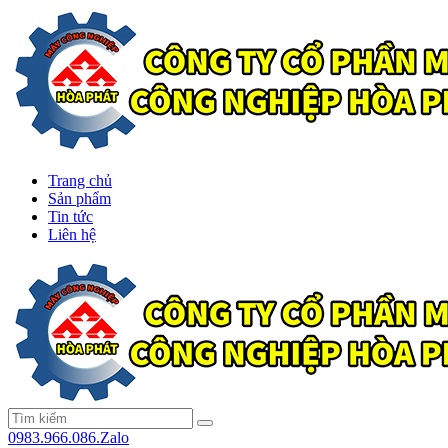
Trang chủ
Sản phẩm
Tin tức
Liên hệ
0983.966.086.Zalo