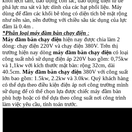
khối lệch tâm, dao động con lắc, dao động điện từ để
phá lực ma sát và lực dính của các hạt phối liệu. Máy
dùng để đầm các khối bê tông có diện tích bề mặt rộng
như nền sàn, nền đường với chiều sâu tác dụng của lực
đầm là 0.4m .
*Phân loại máy đầm bàn chạy điện
:
Máy đầm bàn chạy điện
hiện nay được chia làm 2
dòng: chạy điện 220V và chạy điện 380V. Trên thị
trường hiện nay dòng
máy đầm bàn chạy điện
có loại
công suất nhỏ sử dụng điện áp 220V bao gồm: 0,75kw
và 1,1kw với kích thước mặt bàn: rộng 32cm, dài
40.5cm.
Máy đầm bàn chạy điện
380V với công suất
lớn bao gồm: 1.5kw, 2.2kw và 3.0kw. Quý khách hàng
có thể dựa theo điều kiện điện áp nơi công trường mình
sử dụng để có thể chọn lựa được chiếc máy đầm bàn
phù hợp hoặc có thể dựa theo công suất nơi công trình
làm việc yêu cầu, tính toán trước.