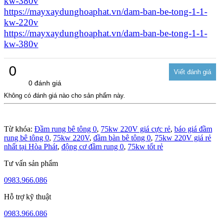
kw-380v
https://mayxaydunghoaphat.vn/dam-ban-be-tong-1-1-
kw-220v
https://mayxaydunghoaphat.vn/dam-ban-be-tong-1-1-
kw-380v
0
0 đánh giá
Không có đánh giá nào cho sản phẩm này.
Từ khóa:
Đầm rung bê tông 0
,
75kw 220V giá cực rẻ
,
báo giá đầm
rung bê tông 0
,
75kw 220V
,
đầm bàn bê tông 0
,
75kw 220V giá rẻ
nhất tại Hòa Phát
,
động cơ đầm rung 0
,
75kw tốt rẻ
Tư vấn sản phẩm
0983.966.086
Hỗ trợ kỹ thuật
0983.966.086