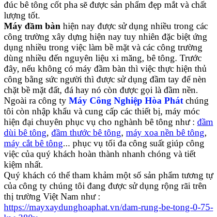
đúc bê tông cốt pha sẽ được sản phẩm đẹp mắt và chất
lượng tốt.
Máy đầm bàn
hiện nay được sử dụng nhiều trong các
công trường xây dựng hiện nay tuy nhiên đặc biệt ứng
dụng nhiều trong việc làm bề mặt và các công trường
dùng nhiều đến nguyên liệu xi măng, bê tông. Trước
đây, nếu không có máy đầm bàn thì việc thực hiện thủ
công bằng sức người thì được sử dụng đầm tay để nèn
chặt bề mặt đất, đá hay nó còn được gọi là đầm nền.
Ngoài ra công ty
Máy Công Nghiệp Hòa Phát
chúng
tôi còn nhập khẩu và cung cấp các thiết bị, máy móc
hiện đại chuyên phục vụ cho nghành bê tông như :
đầm
dùi bê tông
,
đầm thước bê tông
,
máy xoa nền bê tông
,
máy cắt bê tông
... phục vụ tối đa công suất giúp công
việc của quý khách hoàn thành nhanh chóng và tiết
kiệm nhất.
Quý khách có thể tham khảm một số sản phẩm tương tự
của công ty chúng tôi đang được sử dụng rộng rãi trên
thị trường Việt Nam như :
https://mayxaydunghoaphat.vn/dam-rung-be-tong-0-75-