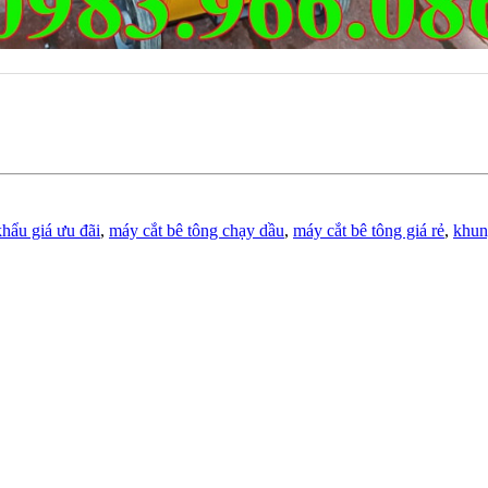
hẩu giá ưu đãi
,
máy cắt bê tông chạy dầu
,
máy cắt bê tông giá rẻ
,
khun