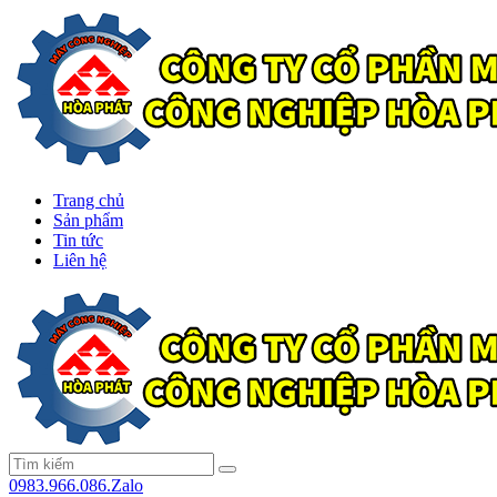
Trang chủ
Sản phẩm
Tin tức
Liên hệ
0983.966.086.Zalo