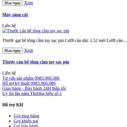
Xem
Mua ngay
Máy sàng cát
Liên hệ
Thước gạt bê tông cầm tay sạc pin Lưỡi cán dài: 1,52 mét Lưỡi cán
Xem
Mua ngay
Thước cán bê tông cầm tay sạc pin
Liên hệ
Tư vấn sản phẩm
0983.966.086
Hỗ trợ kỹ thuật
0983.966.086
Giao hàng - Bảo hành
24H thần tốc
Uy tín lâu năm
Thương hiệu số 1
Hỗ trợ KH
Gọi mua hàng
Gọi khiếu nại
Gọi bảo hành