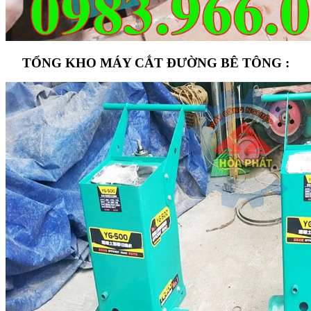
TỔNG KHO MÁY CẮT ĐƯỜNG BÊ TÔNG :