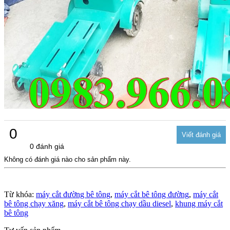
0
0 đánh giá
Không có đánh giá nào cho sản phẩm này.
Từ khóa:
máy cắt đường bê tông
,
máy cắt bê tông đường
,
máy cắt
bê tông chạy xăng
,
máy cắt bê tông chạy dầu diesel
,
khung máy cắt
bê tông