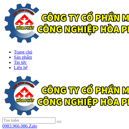
Trang chủ
Sản phẩm
Tin tức
Liên hệ
0983.966.086.Zalo