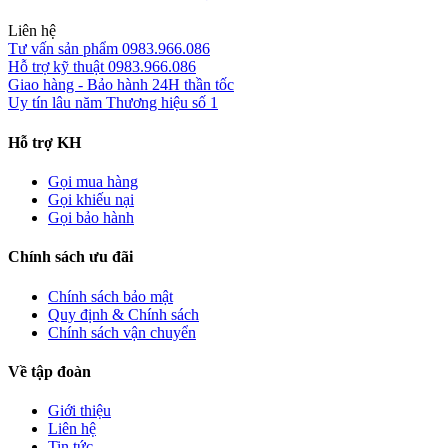
Liên hệ
Tư vấn sản phẩm
0983.966.086
Hỗ trợ kỹ thuật
0983.966.086
Giao hàng - Bảo hành
24H thần tốc
Uy tín lâu năm
Thương hiệu số 1
Hỗ trợ KH
Gọi mua hàng
Gọi khiếu nại
Gọi bảo hành
Chính sách ưu đãi
Chính sách bảo mật
Quy định & Chính sách
Chính sách vận chuyển
Về tập đoàn
Giới thiệu
Liên hệ
Tin tức