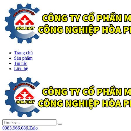
Trang chủ
Sản phẩm
Tin tức
Liên hệ
0983.966.086.Zalo