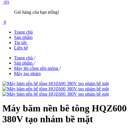
(0)
Giỏ hàng của bạn trống!
0
Trang chủ
Sản phẩm
Tin tức
Liên hệ
Trang chủ
/
Sản phẩm
/
Máy thi công nền móng
/
Máy tạo nhám
Máy băm nền bê tông HQZ600
380V tạo nhám bề mặt