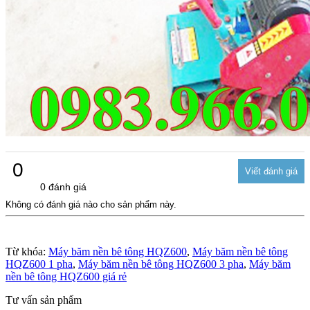
0
0 đánh giá
Không có đánh giá nào cho sản phẩm này.
Từ khóa:
Máy băm nền bê tông HQZ600
,
Máy băm nền bê tông
HQZ600 1 pha
,
Máy băm nền bê tông HQZ600 3 pha
,
Máy băm
nền bê tông HQZ600 giá rẻ
Tư vấn sản phẩm