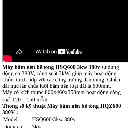
Máy băm nền bê tông HSQ600 3kw 380v
sử dụng
động cơ 380V, công suất 3kW, giúp máy hoạt động
khỏe, thích hợp với các công trường dân dụng. Chiều
dài trục lắn chứa lưỡi băm nền loại dài là 600mm.
Máy có kích thước 800x460x350mm hoạt động công
2
suất 120 – 150 m
/h.
Thông số kỹ thuật Máy băm nền bê tông HQZ600
380V :
Model
HSQ600/3kw 380v
Động cơ
3kw