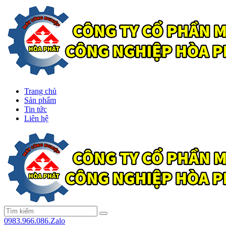
Trang chủ
Sản phẩm
Tin tức
Liên hệ
0983.966.086.Zalo