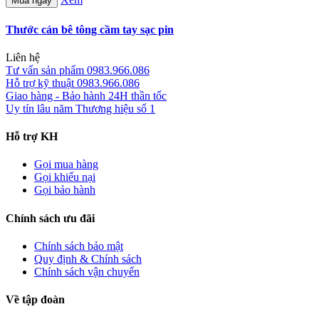
Mua ngay
Thước cán bê tông cầm tay sạc pin
Liên hệ
Tư vấn sản phẩm
0983.966.086
Hỗ trợ kỹ thuật
0983.966.086
Giao hàng - Bảo hành
24H thần tốc
Uy tín lâu năm
Thương hiệu số 1
Hỗ trợ KH
Gọi mua hàng
Gọi khiếu nại
Gọi bảo hành
Chính sách ưu đãi
Chính sách bảo mật
Quy định & Chính sách
Chính sách vận chuyển
Về tập đoàn