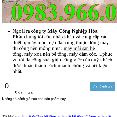
Ngoài ra công ty
Máy Công Nghiệp Hòa
Phát
chúng tôi còn nhập khẩu và cung cấp các
thiết bị máy móc hiện đại cùng thuộc dòng máy
thi công nền móng như :
máy mài sàn bê
tông
,
máy xoa nền bê tông
,
máy đầm cóc
, ...phục
vụ tối đa công suất giúp công việc của quý khách
được hoàn thành cách nhanh chóng và tiết kiệm
nhất.
0
0 đánh giá
Không có đánh giá nào cho sản phẩm này.
Từ khóa:
máy cắt đường bê tông
,
máy cắt bê tông đường
,
máy cắt