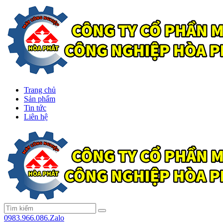
Trang chủ
Sản phẩm
Tin tức
Liên hệ
0983.966.086.Zalo