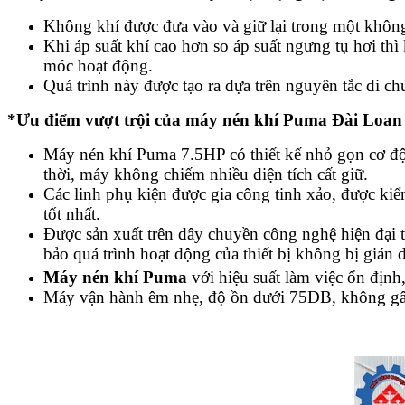
Không khí được đưa vào và giữ lại trong một không g
Khi áp suất khí cao hơn so áp suất ngưng tụ hơi thì
móc hoạt động.
Quá trình này được tạo ra dựa trên nguyên tắc di ch
*Ưu điểm vượt trội của máy nén khí Puma Đài Loan
Máy nén khí Puma 7.5HP có thiết kế nhỏ gọn cơ độ
thời, máy không chiếm nhiều diện tích cất giữ.
Các linh phụ kiện được gia công tinh xảo, được kiể
tốt nhất.
Được sản xuất trên dây chuyền công nghệ hiện đại t
bảo quá trình hoạt động của thiết bị không bị gián
Máy nén khí Puma
với hiệu suất làm việc ổn định
Máy vận hành êm nhẹ, độ ồn dưới 75DB, không gâ