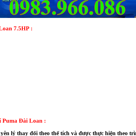
 Loan 7.5HP :
hí Puma Đài Loan :
 lý thay đổi theo thể tích và được thực hiện theo trì