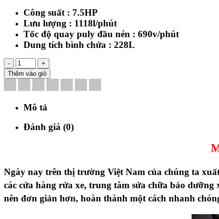
Công suất : 7.5HP
Lưu lượng : 1118l/phút
Tốc độ quay puly đầu nén : 690v/phút
Dung tích bình chứa : 228L
-
+
Thêm vào giỏ
Mô tả
Đánh giá (0)
M
Ngày nay trên thị trường Việt Nam của chúng ta xuất
các cửa hàng rửa xe, trung tâm sửa chữa bảo dưỡn
nên đơn giản hơn, hoàn thành một cách nhanh chóng v