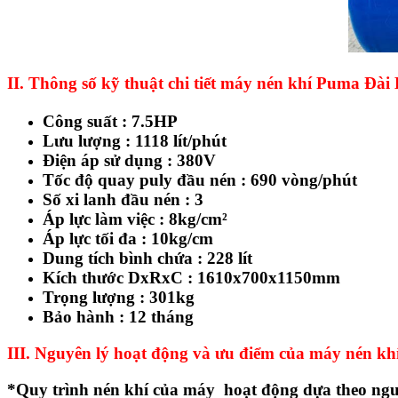
II. Thông số kỹ thuật chi tiết máy nén khí Puma Đài
Công suất : 7.5HP
Lưu lượng : 1118 lít/phút
Điện áp sử dụng : 380V
Tốc độ quay puly đầu nén : 690 vòng/phút
Số xi lanh đầu nén : 3
Áp lực làm việc : 8kg/cm²
Áp lực tối đa : 10kg/cm
Dung tích bình chứa : 228 lít
Kích thước DxRxC : 1610x700x1150
mm
Trọng lượng : 301kg
Bảo hành : 12 tháng
III. Nguyên lý hoạt động và ưu điểm của máy nén k
*Quy trình nén khí của máy hoạt động dựa theo nguyên