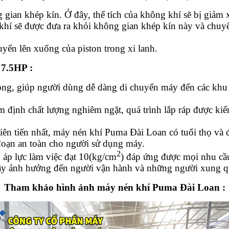
ian khép kín. Ở đây, thể tích của không khí sẽ bị giảm xu
 khí sẽ được đưa ra khỏi không gian khép kín này và chuyể
uyển lên xuống của piston trong xi lanh.
 7.5HP :
ng, giúp người dùng dễ dàng di chuyển máy đến các khu 
m định chất lượng nghiêm ngặt, quá trình lắp ráp được ki
iên tiến nhất, máy nén khí Puma Đài Loan có tuổi thọ và 
 đoạn an toàn cho người sử dụng máy.
2
, áp lực làm việc đạt 10(kg/cm
) đáp ứng được mọi nhu cầ
y ảnh hưởng đến người vận hành và những người xung q
Tham khảo hình ảnh máy nén khí Puma Đài Loan :