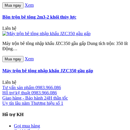
Xem
Mua ngay
Bồn trộn bê tông 2m3-2 khối thủy lực
Liên hệ
Máy trộn bê tông nhập khẩu JZC350 gầu gấp Dung tích trộn: 350 lít
Động…
Xem
Mua ngay
Máy trộn bê tông nhập khẩu JZC350 gầu gấp
Liên hệ
Tư vấn sản phẩm
0983.966.086
Hỗ trợ kỹ thuật
0983.966.086
Giao hàng - Bảo hành
24H thần tốc
Uy tín lâu năm
Thương hiệu số 1
Hỗ trợ KH
Gọi mua hàng