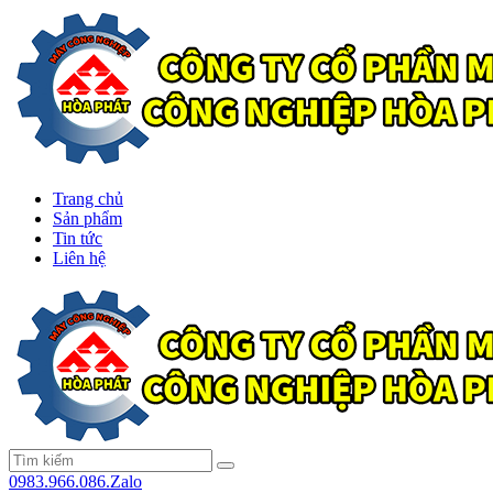
Trang chủ
Sản phẩm
Tin tức
Liên hệ
0983.966.086.Zalo