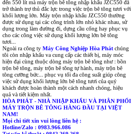
đến 550 lít mà máy trộn bê tông nhập khẩu JZC550 đã
trở thành trợ thủ đắc lực trong việc trộn bê tông tươi với
khối lượng lớn. Máy trộn nhập khẩu JZC550 thường
được sử dụng tại các công trình lớn nhỏ khác nhau, sử
dụng trong làm đường đi, dựng cầu cống hay phục vụ
cho các công việc sử dụng khối lượng lớn bê tông
tươi...
Ngoài ra công ty
Máy Công Nghiệp Hòa Phát
chúng
tôi còn nhập khẩu va cung cấp các thiết bị, máy móc
hiện đại cùng thuộc dòng máy trộn bê tông như : bồn
trộn bê tông, máy trộn bê tông tự hành, máy trộn bê
tông cưỡng bức... phục vụ tối đa công suất giúp công
việc sử dụng khối lượng lớn bê tông tươi của quý
khách được hoàn thành một cách nhanh chóng, hiệu
quả và tiết kiệm nhất.
HÒA PHÁT - NHÀ NHẬP KHẨU VÀ PHÂN PHỐI
MÁY TRỘN BÊ TÔNG HÀNG ĐẦU TẠI VIỆT
NAM!
Mọi chi tiết xin vui lòng liên hệ :
Hotline/Zalo : 0983.966.086
Tư vấn kĩ thuật : 0842.269.268