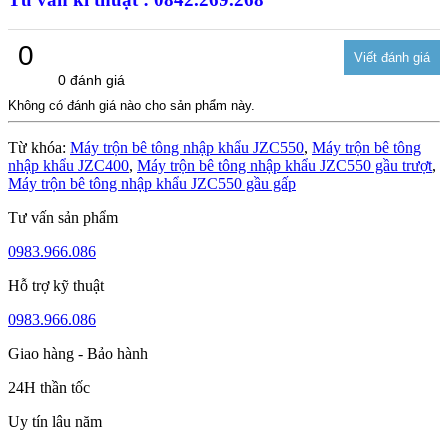
0
0 đánh giá
Không có đánh giá nào cho sản phẩm này.
Từ khóa:
Máy trộn bê tông nhập khẩu JZC550
,
Máy trộn bê tông
nhập khẩu JZC400
,
Máy trộn bê tông nhập khẩu JZC550 gầu trượt
,
Máy trộn bê tông nhập khẩu JZC550 gầu gấp
Tư vấn sản phẩm
0983.966.086
Hỗ trợ kỹ thuật
0983.966.086
Giao hàng - Bảo hành
24H thần tốc
Uy tín lâu năm