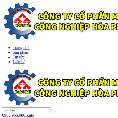
Trang chủ
Sản phẩm
Tin tức
Liên hệ
0983.966.086.Zalo