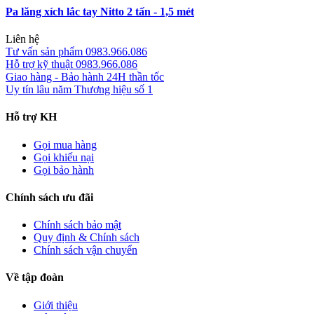
Pa lăng xích lắc tay Nitto 2 tấn - 1,5 mét
Liên hệ
Tư vấn sản phẩm
0983.966.086
Hỗ trợ kỹ thuật
0983.966.086
Giao hàng - Bảo hành
24H thần tốc
Uy tín lâu năm
Thương hiệu số 1
Hỗ trợ KH
Gọi mua hàng
Gọi khiếu nại
Gọi bảo hành
Chính sách ưu đãi
Chính sách bảo mật
Quy định & Chính sách
Chính sách vận chuyển
Về tập đoàn
Giới thiệu