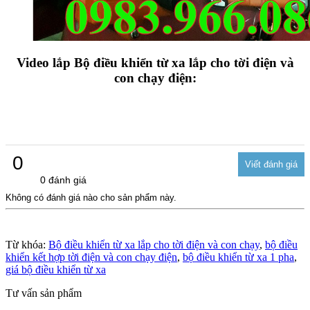
Video lắp Bộ điều khiển từ xa lắp cho tời điện và
con chạy điện:
0
0 đánh giá
Không có đánh giá nào cho sản phẩm này.
Từ khóa:
Bộ điều khiển từ xa lắp cho tời điện và con chạy
,
bộ điều
khiển kết hợp tời điện và con chạy điện
,
bộ điều khiển từ xa 1 pha
,
giá bộ điều khiển từ xa
Tư vấn sản phẩm