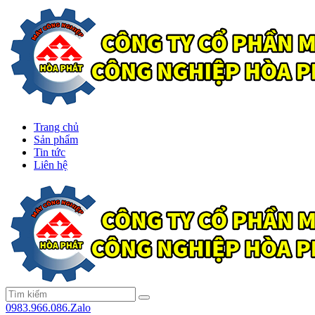
Trang chủ
Sản phẩm
Tin tức
Liên hệ
0983.966.086.Zalo