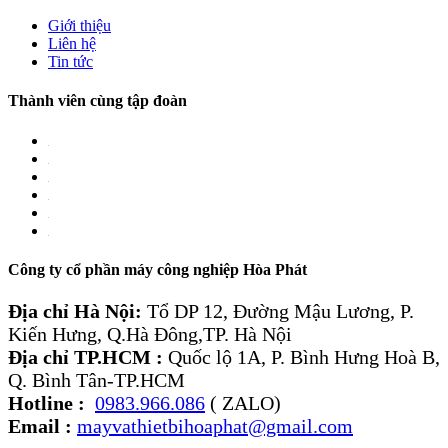
Giới thiệu
Liên hệ
Tin tức
Thành viên cùng tập đoàn
Công ty cổ phần máy công nghiệp Hòa Phát
Địa chỉ Hà Nội:
Tổ DP 12, Đường Mậu Lương, P.
Kiến Hưng, Q.Hà Đông,TP. Hà Nội
Địa chỉ TP.HCM :
Quốc lộ 1A, P. Bình Hưng Hoà B,
Q. Bình Tân-TP.HCM
Hotline :
0983.966.086
( ZALO)
Email :
mayvathietbihoaphat@gmail.com