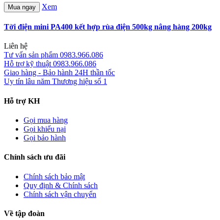
Xem
Mua ngay
Tời điện mini PA400 kết hợp rùa điện 500kg nâng hàng 200kg
Liên hệ
Tư vấn sản phẩm
0983.966.086
Hỗ trợ kỹ thuật
0983.966.086
Giao hàng - Bảo hành
24H thần tốc
Uy tín lâu năm
Thương hiệu số 1
Hỗ trợ KH
Gọi mua hàng
Gọi khiếu nại
Gọi bảo hành
Chính sách ưu đãi
Chính sách bảo mật
Quy định & Chính sách
Chính sách vận chuyển
Về tập đoàn