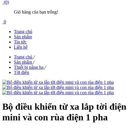
(0)
Giỏ hàng của bạn trống!
0
Trang chủ
Sản phẩm
Tin tức
Liên hệ
Trang chủ
/
Sản phẩm
/
Thiết bị nâng hạ
/
Tời điện
Bộ điều khiển từ xa lắp tời điện
mini và con rùa điện 1 pha