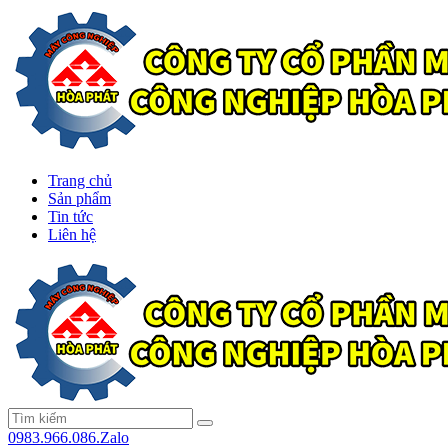
Trang chủ
Sản phẩm
Tin tức
Liên hệ
0983.966.086.Zalo