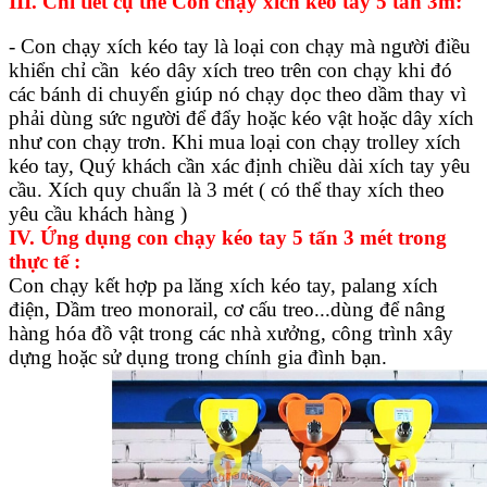
III. Chi tiết cụ thể Con chạy xích kéo tay 5 tấn 3m:
- Con chạy xích kéo tay là loại con chạy mà người điều
khiển chỉ cần kéo dây xích treo trên con chạy khi đó
các bánh di chuyển giúp nó chạy dọc theo dầm thay vì
phải dùng sức người để đẩy hoặc kéo vật hoặc dây xích
như con chạy trơn. Khi mua loại con chạy trolley xích
kéo tay, Quý khách cần xác định chiều dài xích tay yêu
cầu. Xích quy chuẩn là 3 mét ( có thể thay xích theo
yêu cầu khách hàng )
IV. Ứng dụng con chạy kéo tay 5 tấn 3 mét trong
thực tế :
Con chạy kết hợp pa lăng xích kéo tay, palang xích
điện, Dầm treo monorail, cơ cấu treo...dùng để nâng
hàng hóa đồ vật trong các nhà xưởng, công trình xây
dựng hoặc sử dụng trong chính gia đình bạn.