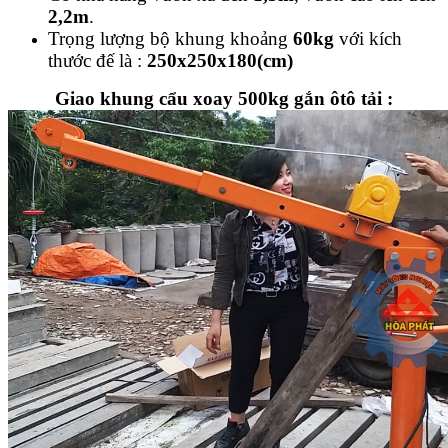
2,2m
.
Trọng lượng bộ khung khoảng
60kg
với kích
thước đế là :
250x250x180(cm)
Giao khung cẩu xoay 500kg gắn ôtô tải :