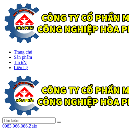
Trang chủ
Sản phẩm
Tin tức
Liên hệ
0983.966.086.Zalo