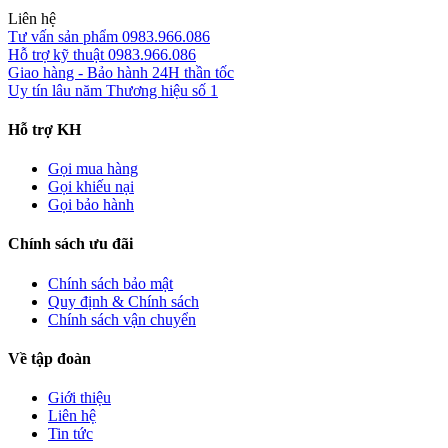
Liên hệ
Tư vấn sản phẩm
0983.966.086
Hỗ trợ kỹ thuật
0983.966.086
Giao hàng - Bảo hành
24H thần tốc
Uy tín lâu năm
Thương hiệu số 1
Hỗ trợ KH
Gọi mua hàng
Gọi khiếu nại
Gọi bảo hành
Chính sách ưu đãi
Chính sách bảo mật
Quy định & Chính sách
Chính sách vận chuyển
Về tập đoàn
Giới thiệu
Liên hệ
Tin tức