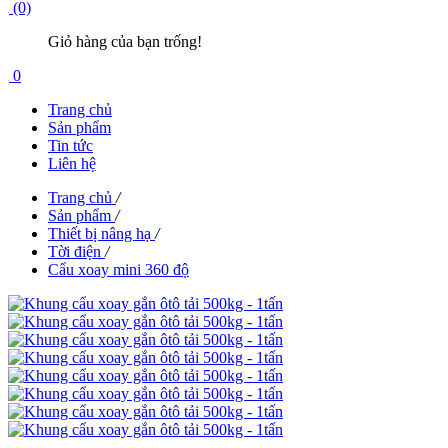
(0)
Giỏ hàng của bạn trống!
0
Trang chủ
Sản phẩm
Tin tức
Liên hệ
Trang chủ
/
Sản phẩm
/
Thiết bị nâng hạ
/
Tời điện
/
Cẩu xoay mini 360 độ