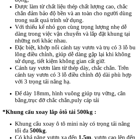
Được l
àm từ chất liệu thép chất lượng cao, chắc
chắn đảm bảo độ bền và an toàn cho người dùng
trong suất quá trình sử dụng.
Với thiếu kế nhỏ gọn cùng trọng lượng nhẹ dễ
dàng trong việc vận chuyển và lắp đặt khung tại
những nơi khác nhau.
Đặc biệt, khớp nối cánh tay vươn và trụ có 3 lỗ bu
lông điều chỉnh, giúp dễ dàng gập lại khi không
sử dụng, tiết kiệm không gian cất giữ.
Cánh tay vươn làm từ thép dày, chắc chắn. Trên
cánh tay vươn có 3 lỗ điều chỉnh độ dài phù hợp
với 3 trọng tải nâng hạ.
Đế dày 18mm, hình vuông giúp trụ vững, cân
bằng,t
rục đỡ chắc chắn,p
uly cáp tải
*Khung cẩu xoay lắp ôtô tải 500kg :
Khung cẩu xoay ô tô mini này có trọng tải nâng
tối đa
500kg
.
Có khả năng vươn xa đến
1,5m
, vươn cao lên đến