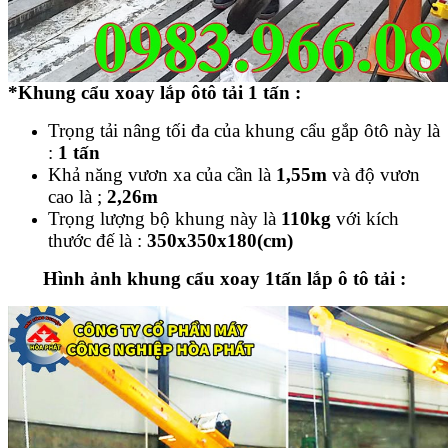
*Khung cẩu xoay lắp ôtô tải 1 tấn :
Trọng tải nâng tối đa của khung cẩu gắp ôtô này là
:
1 tấn
Khả năng vươn xa của cần là
1,55m
và độ vươn
cao là ;
2,26m
Trọng lượng bộ khung này là
110kg
với kích
thước đế là :
350x350x180(cm)
Hình ảnh khung cẩu xoay 1tấn lắp ô tô tải :