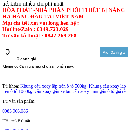
tiết kiệm nhiều chi phí nhất.
HÒA PHÁT -NHÀ PHÂN PHỐI THIẾT BỊ NÂNG
HẠ HÀNG ĐẦU TẠI VIỆT NAM
Mọi chi tiết xin vui lòng liên hệ :
Hotline/Zalo : 0349.723.029
Tư vấn kĩ thuật : 0842.269.268
0
0 đánh giá
Không có đánh giá nào cho sản phẩm này.
Từ khóa:
Khung cẩu xoay lắp trên ô tô 500kg
,
Khung cẩu xoay lắp
trên ô tô 1000kg
,
cẩu xoay gắn xe tải
,
cẩu xoay mini gắn ô tô giá rẻ
Tư vấn sản phẩm
0983.966.086
Hỗ trợ kỹ thuật