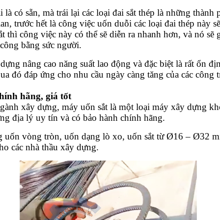
 là có sẵn, mà trái lại các loại đai sắt thép là những thàn
an, trước hết là công việc uốn duỗi các loại đai thép này s
t thì công việc này có thể sẽ diễn ra nhanh hơn, và nó sẽ 
ủ công bằng sức người.
 dựng nâng cao năng suất lao động và đặc biệt là rất ổn đ
ua đó đáp ứng cho nhu cầu ngày càng tăng của các công tr
ính hãng, giá tốt
 ngành xây dựng, máy uốn sắt là một loại máy xây dựng kh
ng địa lý uy tín và có bảo hành chính hãng.
uốn vòng tròn, uốn dạng lò xo, uốn sắt từ Ø16 – Ø32 mm, t
cho các nhà thầu xây dựng.