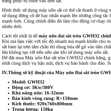
trang phục bị cuốn vào lưỡi sắt.
Hình thức sử dụng máy uốn sắt có thể cắt thanh ở vùng mỏ
sử dụng đừng cố đè hay nhấn mạnh lên những công tắc h
mạnh hơn. Cũng chính điều đó làm cho động cơ chạy chậm
nhiêu thôi.
Cách tốt nhất là để
máy uốn đai sắt tròn GWH32 chín
Khi mà làm việc với tốc độ nhanh mà mạnh khiến cho máy
sắt bám lại trên tấm chắn thì dùng búa để gõ vào tấm ch
lửa không tạo vết trên nền sàn khi sử dung máy uốn sắt.
Để đặt mua Máy uốn Đai sắt tròn GWH32 chính hãng, giá
nhất cùng dịch vụ hậu mãi, dịch vụ bảo hành chu đáo. Sự
IV.Thông số kỹ thuật của Máy uốn Đai sắt tròn GWH
Model: GWH32
Động cơ: 3Kw/380V
Khả năng uốn: 16-32mm
Bán kính vòng cung: R>150mm
Kích thước: 920x760x800mm
Trọng lượng: 150kg