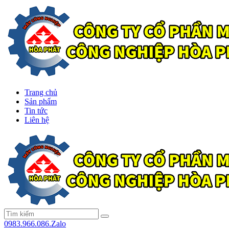
Trang chủ
Sản phẩm
Tin tức
Liên hệ
0983.966.086.Zalo