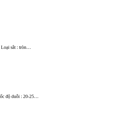
 Loại sắt : tròn…
Tốc độ duỗi : 20-25…