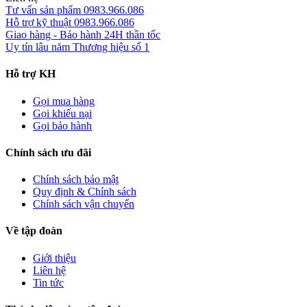
Tư vấn sản phẩm
0983.966.086
Hỗ trợ kỹ thuật
0983.966.086
Giao hàng - Bảo hành
24H thần tốc
Uy tín lâu năm
Thương hiệu số 1
Hỗ trợ KH
Gọi mua hàng
Gọi khiếu nại
Gọi bảo hành
Chính sách ưu đãi
Chính sách bảo mật
Quy định & Chính sách
Chính sách vận chuyển
Về tập đoàn
Giới thiệu
Liên hệ
Tin tức