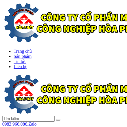
Trang chủ
Sản phẩm
Tin tức
Liên hệ
0983.966.086.Zalo