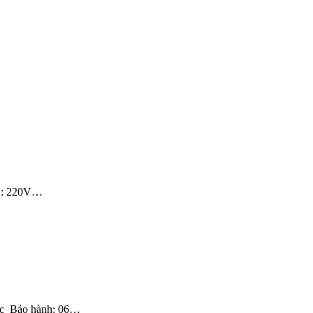
áp : 220V…
ốc Bảo hành: 06…