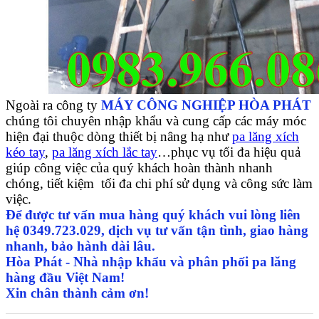
Ngoài ra công ty
MÁY CÔNG NGHIỆP HÒA PHÁT
chúng tôi chuyên nhập khẩu và cung cấp các máy móc
hiện đại thuộc dòng thiết bị nâng hạ như
pa lăng xích
kéo tay
,
pa lăng xích lắc tay
…phục vụ tối đa hiệu quả
giúp công việc của quý khách hoàn thành nhanh
chóng, tiết kiệm tối đa chi phí sử dụng và công sức làm
việc.
Để được tư vấn mua hàng quý khách vui lòng liên
hệ 0349.723.029, dịch vụ tư vấn tận tình, giao hàng
nhanh, bảo hành dài lâu.
Hòa Phát - Nhà nhập khẩu và phân phối pa lăng
hàng đầu Việt Nam!
Xin chân thành cảm ơn!