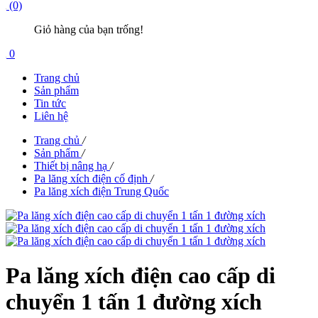
(0)
Giỏ hàng của bạn trống!
0
Trang chủ
Sản phẩm
Tin tức
Liên hệ
Trang chủ
/
Sản phẩm
/
Thiết bị nâng hạ
/
Pa lăng xích điện cố định
/
Pa lăng xích điện Trung Quốc
Pa lăng xích điện cao cấp di
chuyển 1 tấn 1 đường xích