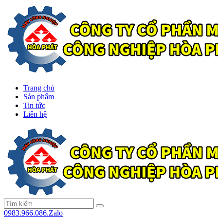
Trang chủ
Sản phẩm
Tin tức
Liên hệ
0983.966.086.Zalo