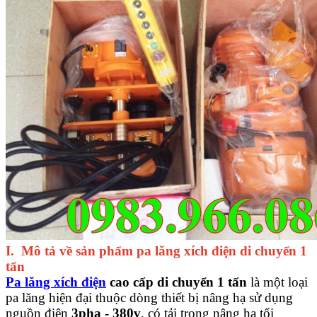
I. Mô tả
về sản phẩm pa lăng xích điện di chuyển 1
tấn
Pa lăng xích điện
cao cấp di chuyển 1 tấn
là một loại
pa lăng hiện đại thuộc dòng thiết bị nâng hạ sử dụng
nguồn điện
3pha - 380v
, có tải trọng nâng hạ tối