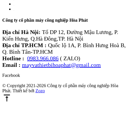
Công ty cổ phần máy công nghiệp Hòa Phát
Địa chỉ Hà Nội:
Tổ DP 12, Đường Mậu Lương, P.
Kiến Hưng, Q.Hà Đông,TP. Hà Nội
Địa chỉ TP.HCM :
Quốc lộ 1A, P. Bình Hưng Hoà B,
Q. Bình Tân-TP.HCM
Hotline :
0983.966.086
( ZALO)
Email :
mayvathietbihoaphat@gmail.com
Facebook
© Copyright 2021-2026 Công ty cổ phần máy công nghiệp Hòa
Phát. Thiết kế bởi
Zozo