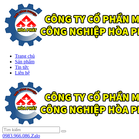
Trang chủ
Sản phẩm
Tin tức
Liên hệ
0983.966.086.Zalo