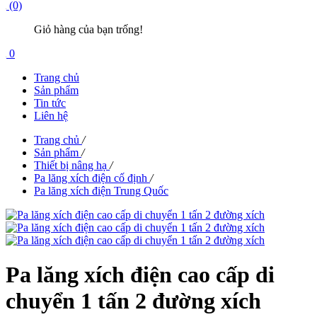
(0)
Giỏ hàng của bạn trống!
0
Trang chủ
Sản phẩm
Tin tức
Liên hệ
Trang chủ
/
Sản phẩm
/
Thiết bị nâng hạ
/
Pa lăng xích điện cố định
/
Pa lăng xích điện Trung Quốc
Pa lăng xích điện cao cấp di
chuyển 1 tấn 2 đường xích