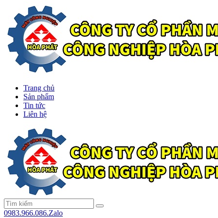
Trang chủ
Sản phẩm
Tin tức
Liên hệ
0983.966.086.Zalo