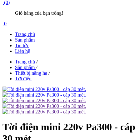
(0)
Giỏ hàng của bạn trống!
0
Trang chủ
Sản phẩm
Tin tức
Liên hệ
Trang chủ
/
Sản phẩm
/
Thiết bị nâng hạ
/
Tời điện
Tời điện mini 220v Pa300 - cáp
30 mét.