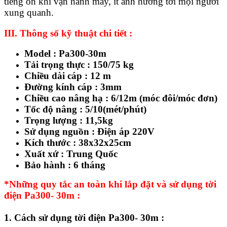
tiếng ồn khi vận hành máy, ít ảnh hưởng tới mọi người
xung quanh.
III.
Thông số kỹ thuật chi tiết :
Model : Pa300-30m
Tải trọng thực : 150/75 kg
Chiều dài cáp : 12 m
Đường kính cáp : 3mm
Chiều cao nâng hạ : 6/12m (móc đôi/móc đơn)
Tốc độ nâng : 5/10(mét/phút)
Trọng lượng : 11,5kg
Sử dụng nguồn : Điện áp 220V
Kích thước : 38x32x25cm
Xuất xứ : Trung Quốc
Bảo hành : 6 tháng
*
Những quy tắc an toàn khi lắp đặt và sử dụng tời
điện Pa300- 30m
:
1. Cách sử dụng tời điện Pa300- 30m
: