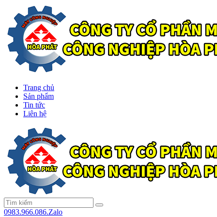
Trang chủ
Sản phẩm
Tin tức
Liên hệ
0983.966.086.Zalo