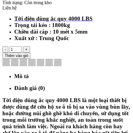
Tình trạng:
Còn trong kho
Liên hệ
Tời điện dùng ắc
q
uy
4000 LBS
Trọng tải kéo : 1800kg
Chiều dài cáp : 10 mét x 5mm
Xuất xứ : Trung Quốc
-
+
Thêm vào giỏ
Mô tả
Đánh giá (0)
Tời điện dùng ắc quy 4000 LBS là một loại thiết bị
được dùng để cứu hộ xe ô tô bị sa vào vùng bùn lầy,
hoặc đường núi ghồ ghề khó di chuyển, sử dụng tốt
trong môi trường khắc nghiệt, an toàn trong suốt
quá trình làm việc. Ngoài ra khách hàng còn hay
chế lắp vào xe ô tô để nâng hạ hàng hóa rất tiện lợi