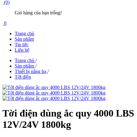
(0)
Giỏ hàng của bạn trống!
0
Trang chủ
Sản phẩm
Tin tức
Liên hệ
Trang chủ
/
Sản phẩm
/
Thiết bị nâng hạ
/
Tời điện
Tời điện dùng ắc quy 4000 LBS
12V/24V 1800kg