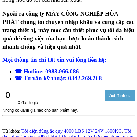
Ngoài ra công ty MÁY CÔNG NGHIỆP HÒA
PHÁT chúng tôi chuyên nhập khẩu và cung cấp các
trang thiết bị, máy móc cần thiết phục vụ tối đa hiệu
quả để công việc của bạn được hoàn thành cách
nhanh chóng và hiệu quả nhất.
Mọi thông tin chi tiết xin vui lòng liên hệ:
☎ ️Hotline: 0983.966.086
☎ Tư vấn kỹ thuật: 0842.269.268
0
0 đánh giá
Không có đánh giá nào cho sản phẩm này.
Từ khóa:
Tời điện dùng ắc quy 4000 LBS 12V 24V 1800KG
,
Tời
điện dùng ắc quy 2000 LBS 12V 24V báo giá Tời điện dùng ắc quy